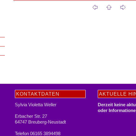
KONTAKTDATEN
AKTUELLE HI
Sylvia Violetta Weller
Derzeit keine akt
oder Information
Erbacher Str. 27
64747 Breuberg-Neustadt
Telefon 06165 3894498