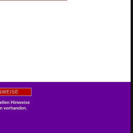
NWEISE
uellen Hinweise
en vorhanden.